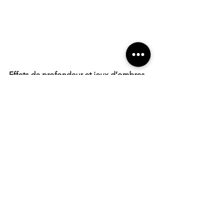
Effets de profondeur et jeux d’ombres
Les ombres portées, les dégradés 
subtils et les effets de lumière 
donnent 
du relief aux éléments d’interface
. 
Cette tendance améliore 
l’ergonomie 
des sites
, en mettant en avant les 
boutons, cartes et illustrations 
interactives
.
Une navigation plus immersive
Les interfaces dynamiques adoptent 
des 
effets parallaxe, des animations 
fluides et des interactions basées sur le 