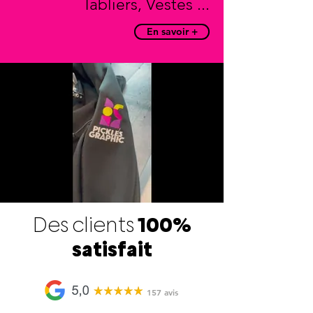
Tabliers, Vestes ...
En savoir +
Des clients
100%
satisfait
157 avis