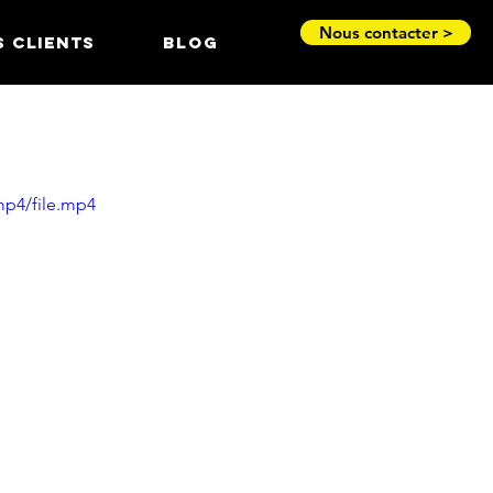
Nous contacter >
S CLIENTS
BLOG
mp4/file.mp4