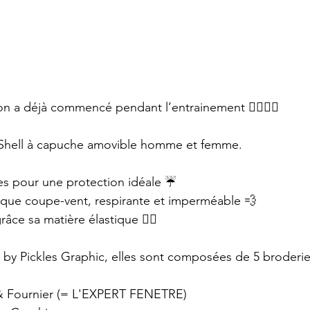
tion a déjà commencé pendant l’entrainement 🏃‍♂️🏃‍♀️
Shell à capuche amovible homme et femme.
es pour une protection idéale ☔️
ue coupe-vent, respirante et imperméable 💨
âce sa matière élastique 🤸‍♂️
by Pickles Graphic, elles sont composées de 5 broderie
& Fournier (= L'EXPERT FENETRE)