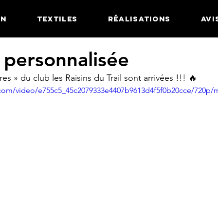
GN
TEXTILES
RÉALISATIONS
AVI
 personnalisée
es » du club les Raisins du Trail sont arrivées !!! 🔥
ic.com/video/e755c5_45c2079333e4407b9613d4f5f0b20cce/720p/