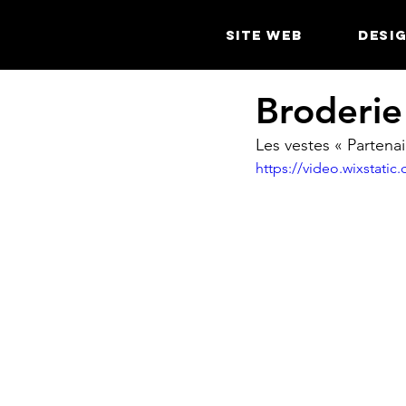
SITE WEB
DESI
Broderie
Les vestes « Partenair
https://video.wixstat