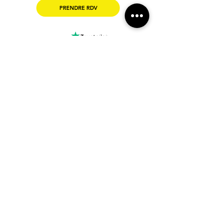
PRENDRE RDV
Trustpilot
157 avis
Plan du site
Nos agences en ligne
Création de site internet
Villefrance-sur-Saône
Refonte de site
Lyon
Migration Wordpress
Nice
Nantes
Nos Formations Wix
Strasbou
rg
Agence Partenaire Wix
Toulouse
Site eCommerce
Mont
pellier
Personnalisation
d'éq
uipements
Paris
Good
ies
Marseille
Genève
Liens utiles
Rhône-Alpes
Blog
Portfolio