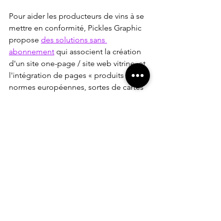
Pour aider les producteurs de vins à se 
mettre en conformité, Pickles Graphic 
propose 
des solutions sans 
abonnement
 qui associent la création 
d'un site one-page / site web vitrine, et 
l'intégration de pages « produits » aux 
normes européennes, sortes de cartes 
d'identité digitales.
Chaque site est livré avec des QR 
codes (jusqu'à 10) générés 
spécialement pour identifier les 
différents numéros de lots et informer 
les consommateurs des 
caractéristiques d'une cuvée.
Une solution technique 
particulièrement pratique si on 