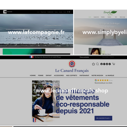
www.lafcompagnie.fr
www.simplybyel
www.lecanardfrancais.shop