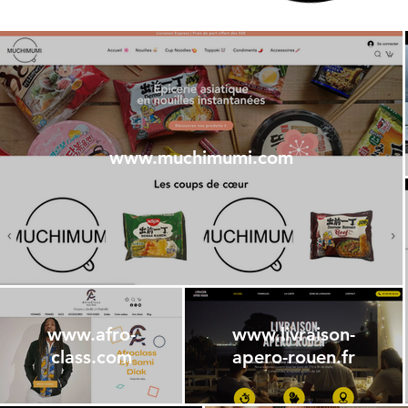
www.muchimumi.com
www.afro-
www.livraison-
class.com
apero-rouen.fr