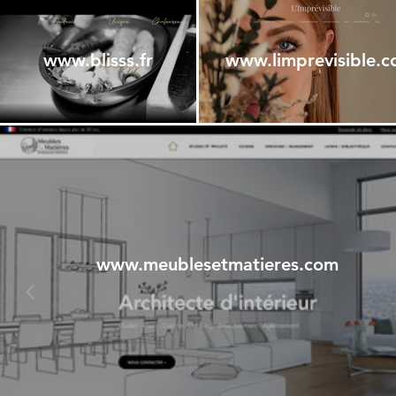
www.blisss.fr
www.limprevisible.
www.meublesetmatieres.com