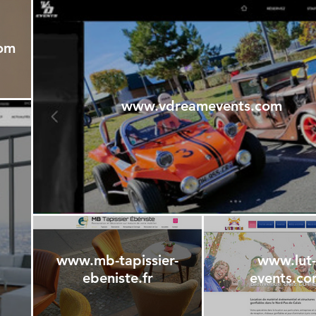
com
www.vdreamevents.com
www.mb-tapissier-
www.lut-
ebeniste.fr
events.c