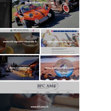
www.vdreamevents.com
www.mb-tapissier-ebeniste.fr
www.lut-events.com
www.ever-nest.ch
www.dismoimedium.com
www.bfcamo.fr