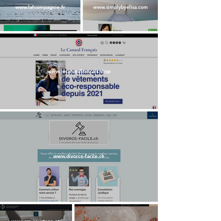
www.lafcompagnie.fr
www.simplybyelisa.com
www.lecanardfrancais.shop
www.divorce-facile.ch