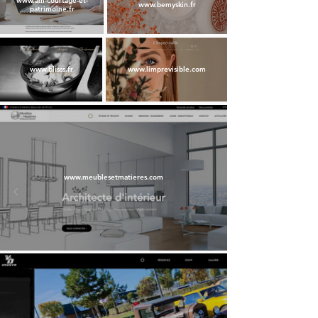
www.am-courtage-et-
www.bemyskin.fr
patrimoine.fr
www.blisss.fr
www.limprevisible.com
www.meublesetmatieres.com