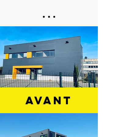
...
avant