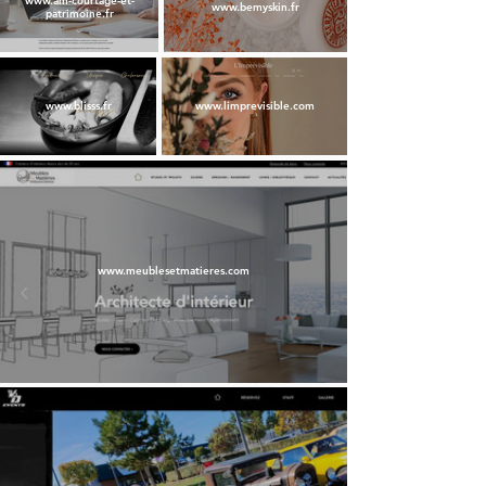
www.am-courtage-et-
www.bemyskin.fr
patrimoine.fr
www.blisss.fr
www.limprevisible.com
www.meublesetmatieres.com