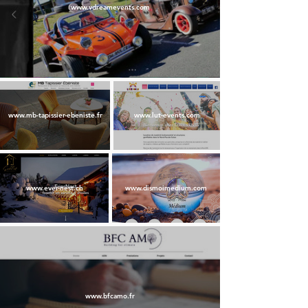
www.vdreamevents.com
www.mb-tapissier-ebeniste.fr
www.lut-events.com
www.ever-nest.ch
www.dismoimedium.com
www.bfcamo.fr