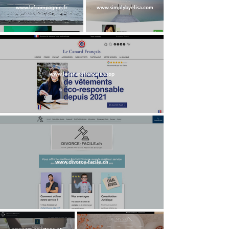
www.lafcompagnie.fr
www.simplybyelisa.com
www.lecanardfrancais.shop
www.divorce-facile.ch