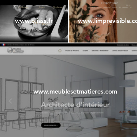
www.blisss.fr
www.limprevisible.
www.meublesetmatieres.com