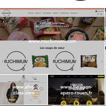
www.muchimumi.com
www.afro-
www.livraison-
class.com
apero-rouen.fr