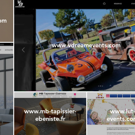
com
www.vdreamevents.com
www.mb-tapissier-
www.lut-
ebeniste.fr
events.c