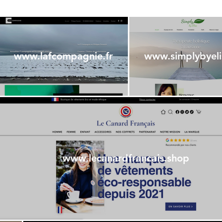
www.lafcompagnie.fr
www.simplybyel
www.lecanardfrancais.shop