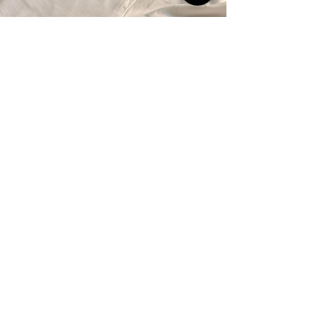
Faites confiance à Pickles
Graphic pour votre
visibilité à Saint-Lager
En choisissant
Pickles Graphic
, vous
optez pour un
partenaire de