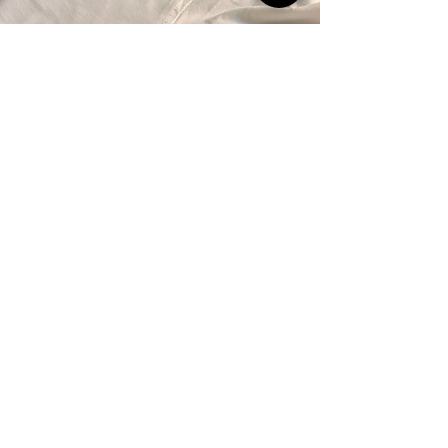
Faites confiance à Pickles
Graphic pour votre
visibilité à Saint-Julien
En choisissant
Pickles Graphic
, vous
optez pour un
partenaire de